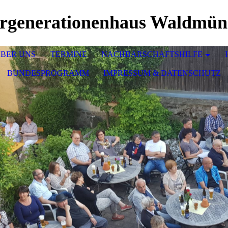
rgenerationenhaus Waldmün
BER UNS
TERMINE
NACHBARSCHAFTSHILFE
BUNDESPROGRAMM
IMPRESSUM & DATENSCHUTZ